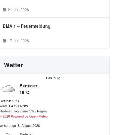
21. Juli 2026
BMA 1 – Feuermeldung
17. Juli 2026
Wetter
Bad Iburg
Bedeckt
19°C
Gefühlt: 18°C
Wind: 1.4 m/s NNW
Niederschlag:
0mm
/
3%
/
Regen
© 2026 Powered by Open-Meteo
Vorhersage
8. August 2026
Tag
Bedeckt