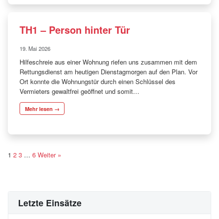
TH1 – Person hinter Tür
19. Mai 2026
Hilfeschreie aus einer Wohnung riefen uns zusammen mit dem
Rettungsdienst am heutigen Dienstagmorgen auf den Plan. Vor
Ort konnte die Wohnungstür durch einen Schlüssel des
Vermieters gewaltfrei geöffnet und somit…
Mehr lesen →
S
1
2
3
…
6
Weiter »
e
i
t
Letzte Einsätze