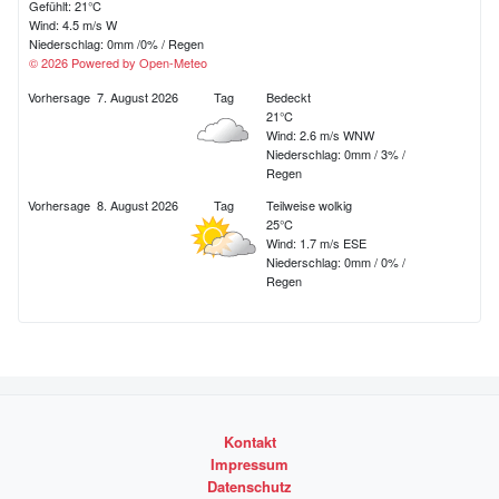
Gefühlt: 21°C
d
Wind: 4.5 m/s W
Niederschlag:
0mm
/
0%
/
Regen
e
© 2026 Powered by Open-Meteo
r
Vorhersage
7. August 2026
Tag
Bedeckt
21°C
B
Wind: 2.6 m/s WNW
Niederschlag:
0mm
/
3%
/
e
Regen
i
Vorhersage
8. August 2026
Tag
Teilweise wolkig
25°C
t
Wind: 1.7 m/s ESE
Niederschlag:
0mm
/
0%
/
r
Regen
ä
g
e
Kontakt
Impressum
Datenschutz