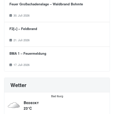
e
Feuer Großschadenslage – Waldbrand Bohmte
n
n
30. Juli 2026
u
F2[+] – Feldbrand
m
21. Juli 2026
m
e
BMA 1 – Feuermeldung
r
17. Juli 2026
i
e
r
Wetter
u
Bad Iburg
n
Bedeckt
g
23°C