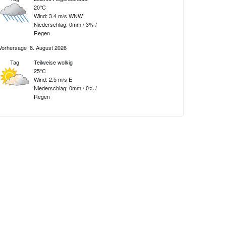
20°C
Wind: 3.4 m/s WNW
Niederschlag:
0mm
/
3%
/
Regen
Vorhersage
8. August 2026
Tag
Teilweise wolkig
25°C
Wind: 2.5 m/s E
Niederschlag:
0mm
/
0%
/
Regen