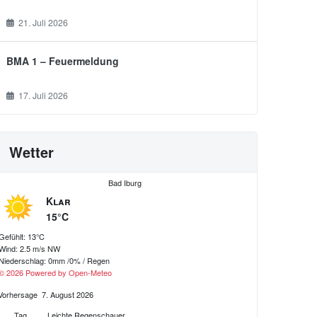
21. Juli 2026
BMA 1 – Feuermeldung
17. Juli 2026
Wetter
Bad Iburg
Klar
15°C
Gefühlt: 13°C
Wind: 2.5 m/s NW
Niederschlag:
0mm
/
0%
/
Regen
© 2026 Powered by Open-Meteo
Vorhersage
7. August 2026
Tag
Leichte Regenschauer