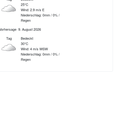
25°C
Wind: 2.9 m/s E
Niederschlag:
0mm
/
0%
/
Regen
Vorhersage
9. August 2026
Tag
Bedeckt
30°C
Wind: 4 m/s WSW
Niederschlag:
0mm
/
0%
/
Regen