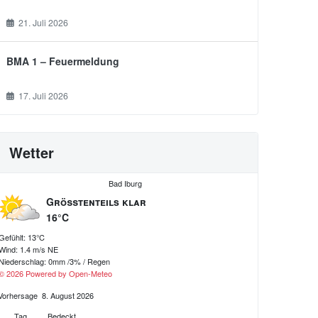
21. Juli 2026
BMA 1 – Feuermeldung
17. Juli 2026
Wetter
Bad Iburg
Größtenteils klar
16°C
Gefühlt: 13°C
Wind: 1.4 m/s NE
Niederschlag:
0mm
/
3%
/
Regen
© 2026 Powered by Open-Meteo
Vorhersage
8. August 2026
Tag
Bedeckt