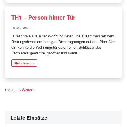
TH1 – Person hinter Tür
19. Mai 2026
Hilfeschreie aus einer Wohnung riefen uns zusammen mit dem
Rettungsdienst am heutigen Dienstagmorgen auf den Plan. Vor
Ort konnte die Wohnungstür durch einen Schlüssel des
Vermieters gewaltfrei geöffnet und somit…
Mehr lesen →
S
1
2
3
…
6
Weiter »
e
i
t
Letzte Einsätze