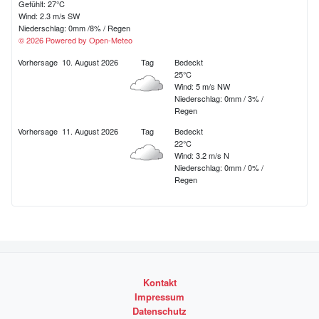
Gefühlt: 27°C
d
Wind: 2.3 m/s SW
Niederschlag:
0mm
/
8%
/
Regen
e
© 2026 Powered by Open-Meteo
r
Vorhersage
10. August 2026
Tag
Bedeckt
25°C
B
Wind: 5 m/s NW
Niederschlag:
0mm
/
3%
/
e
Regen
i
Vorhersage
11. August 2026
Tag
Bedeckt
22°C
t
Wind: 3.2 m/s N
Niederschlag:
0mm
/
0%
/
r
Regen
ä
g
e
Kontakt
Impressum
Datenschutz