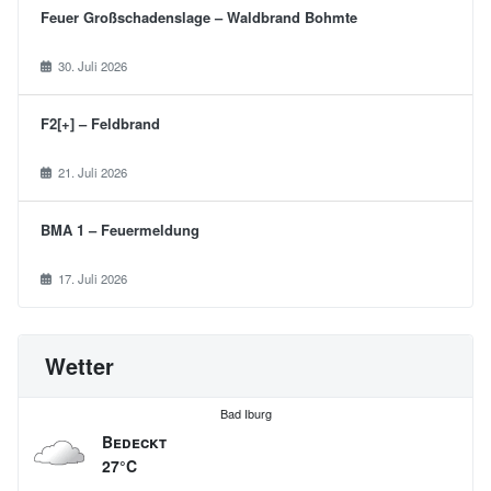
e
Feuer Großschadenslage – Waldbrand Bohmte
n
n
30. Juli 2026
u
F2[+] – Feldbrand
m
21. Juli 2026
m
e
BMA 1 – Feuermeldung
r
17. Juli 2026
i
e
r
Wetter
u
Bad Iburg
n
Bedeckt
g
27°C