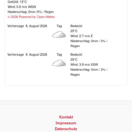
Gefühlt: 13°C
d
Wind: 0.6 m/s WSW
Niederschlag:
0mm
/
0%
/
Regen
e
© 2026 Powered by Open-Meteo
r
Vorhersage
8. August 2026
Tag
Bedeckt
25°C
B
Wind: 2.7 m/s E
Niederschlag:
0mm
/
0%
/
e
Regen
i
Vorhersage
9. August 2026
Tag
Bedeckt
29°C
t
Wind: 3.9 m/s SSW
Niederschlag:
0mm
/
3%
/
r
Regen
ä
g
e
Kontakt
Impressum
Datenschutz