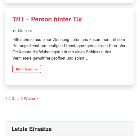
TH1 – Person hinter Tür
19. Mai 2026
Hilfeschreie aus einer Wohnung riefen uns zusammen mit dem
Rettungsdienst am heutigen Dienstagmorgen auf den Plan. Vor
Ort konnte die Wohnungstür durch einen Schlüssel des
Vermieters gewaltfrei geöffnet und somit…
Mehr lesen →
S
1
2
3
…
6
Weiter »
e
i
t
Letzte Einsätze