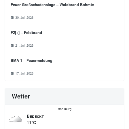
e
Feuer Großschadenslage – Waldbrand Bohmte
n
n
30. Juli 2026
u
F2[+] – Feldbrand
m
21. Juli 2026
m
e
BMA 1 – Feuermeldung
r
17. Juli 2026
i
e
r
Wetter
u
Bad Iburg
n
Bedeckt
g
11°C